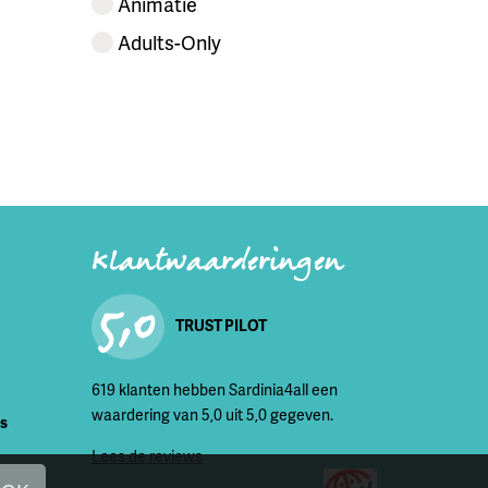
Animatie
Adults-Only
Klantwaarderingen
5,0
TRUST PILOT
619 klanten hebben Sardinia4all een
waardering van 5,0 uit 5,0 gegeven.
is
Lees de reviews