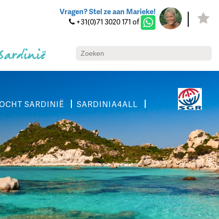
Vragen? Stel ze aan Marieke!
+31(0)71 3020 171 of
 Sardinië
OCHT SARDINIË
SARDINIA4ALL