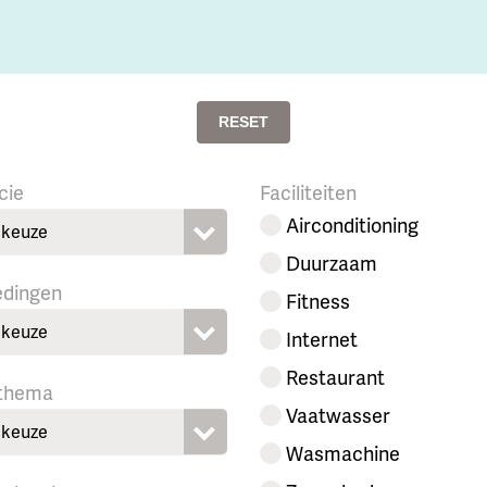
RESET
cie
Faciliteiten
Airconditioning
keuze
Duurzaam
edingen
Fitness
keuze
Internet
Restaurant
 thema
Vaatwasser
keuze
Wasmachine