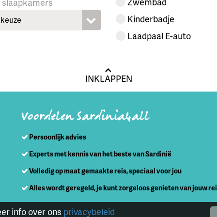
Zwembad
l slaapkamers
Kinderbadje
keuze
Laadpaal E-auto
INKLAPPEN
Voordelen Sardinia4all
Persoonlijk advies
Experts met kennis van het beste van Sardinië
Volledig op maat gemaakte reis, speciaal voor jou
Alles wordt geregeld, je kunt zorgeloos genieten van jouw re
eer info over ons
privacybeleid