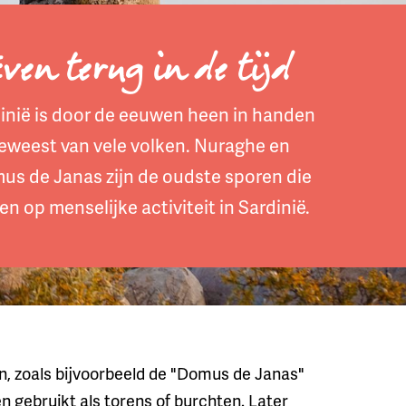
Even terug in de tijd
inië is door de eeuwen heen in handen
eweest van vele volken. Nuraghe en
us de Janas zijn de oudste sporen die
en op menselijke activiteit in Sardinië.
 zoals bijvoorbeeld de "Domus de Janas"
n gebruikt als torens of burchten. Later