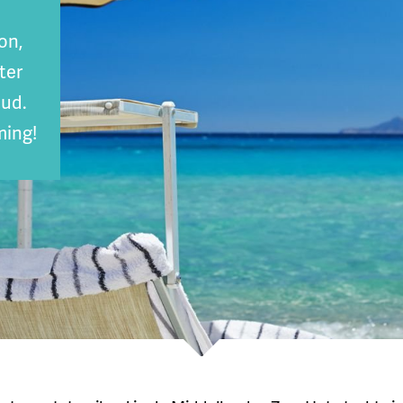
on,
ter
oud.
ming!