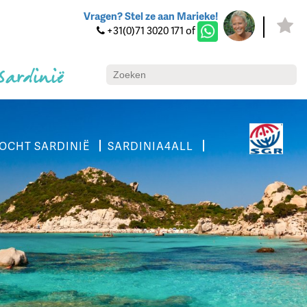
Vragen? Stel ze aan Marieke!
+31(0)71 3020 171 of
 Sardinië
OCHT SARDINIË
SARDINIA4ALL