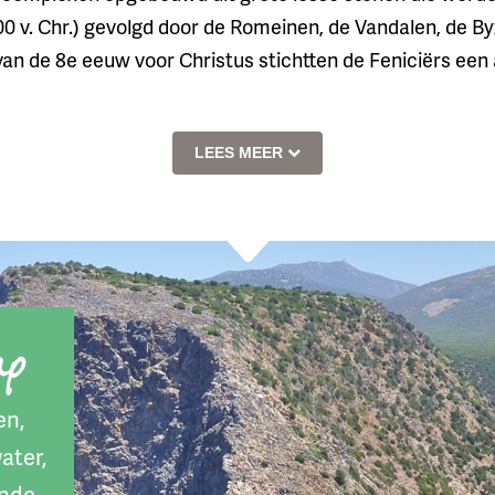
 v. Chr.) gevolgd door de Romeinen, de Vandalen, de Byz
an de 8e eeuw voor Christus stichtten de Feniciërs een 
LEES MEER
ap
en,
ater,
ende