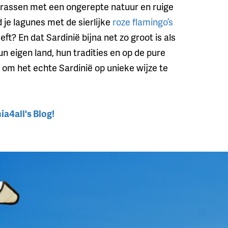
errassen met een ongerepte natuur en ruige
d je lagunes met de sierlijke
roze flamingo’s
eft? En dat Sardinië bijna net zo groot is als
n eigen land, hun tradities en op de pure
 om het echte Sardinië op unieke wijze te
ia4all's Blog!