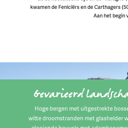
kwamen de Feniciërs en de Carthagers (500
Aan het begin v
Gevarieerd landsch
Hoge bergen met uitgestrekte boss
witte droomstranden met glashelder w
glooiende heuvels met adembenem