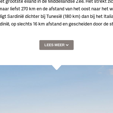
ë het grootste eiland in de Middellandse Zee. Het strekt z
ar liefst 270 km en de afstand van het oost naar het we
igt Sardinië dichter bij Tunesië (180 km) dan bij het Ital
inië, op slechts 16 km afstand en gescheiden door de stra
LEES MEER