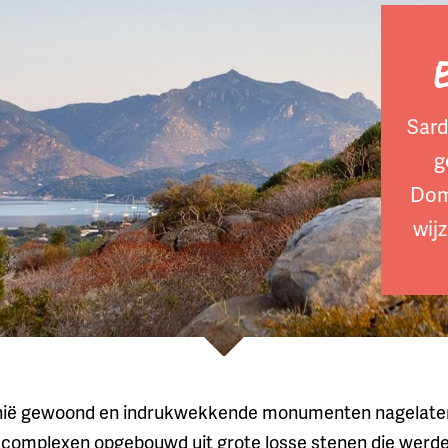
Sard
g
Dom
wijz
nië gewoond en indrukwekkende monumenten nagelaten,
", complexen opgebouwd uit grote losse stenen die werde