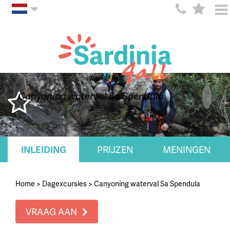
Canyoning waterval Sa Spendula
INLEIDING
PRIJZEN
MENINGEN
Home
>
Dagexcursies
>
Canyoning waterval Sa Spendula
VRAAG AAN