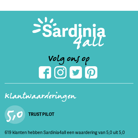
Volg ons op
Klantwaarderingen
5,0
TRUST PILOT
619 klanten hebben Sardinia4all een waardering van 5,0 uit 5,0