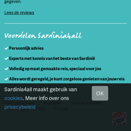
gegeven.
Lees de reviews
Voordelen Sardinia4all
Persoonlijk advies
Experts met kennis van het beste van Sardinië
Volledig op maat gemaakte reis, speciaal voor jou
Alles wordt geregeld, je kunt zorgeloos genieten van jouw reis
Sardinia4all maakt gebruik van
OK
cookies
. Meer info over ons
© 2021 Sardinia4all
Disclaimer
Terms & Conditions
privacybeleid
Transport
FAQ
Contact