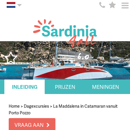
La Maddalena in Catamaran vanuit Porto
6.0
Pozzo
INLEIDING
PRIJZEN
MENINGEN
Home
>
Dagexcursies
>
La Maddalena in Catamaran vanuit
Porto Pozzo
VRAAG AAN