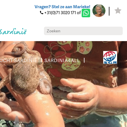
Vragen? Stel ze aan Marieke!
+31(0)71 3020 171 of
 Sardinië
OCHT SARDINIË
SARDINIA4ALL