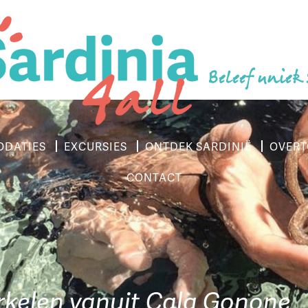
Beleef uniek
DATIES
EXCURSIES
ONTDEK SARDINIË
OVERT
CONTACT
rkelen vanuit Cala Gonone