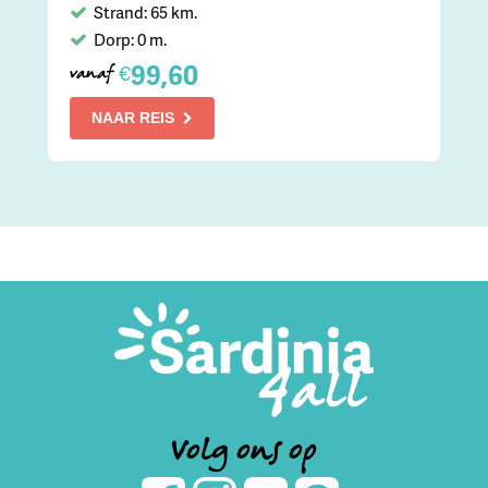
Strand: 65 km.
Dorp: 0 m.
99,60
€
vanaf
NAAR REIS
Volg ons op