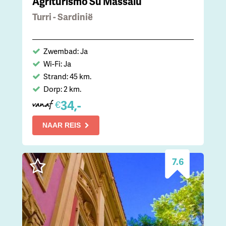
Agriturismo Su Massaiu
Turri - Sardinië
Zwembad: Ja
Wi-Fi: Ja
Strand: 45 km.
Dorp: 2 km.
34,-
€
vanaf
NAAR REIS
7.6