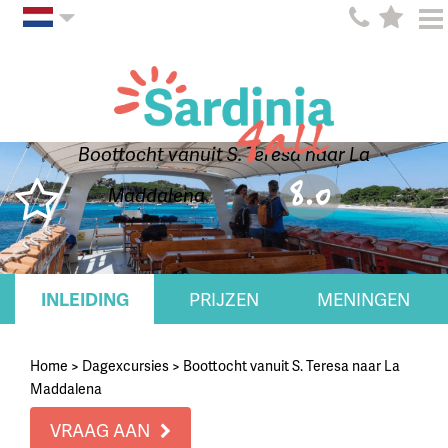
Boottocht vanuit S. Teresa naar La
8.0
Maddalena
INLEIDING
PRIJZEN
MENINGEN
Home
>
Dagexcursies
>
Boottocht vanuit S. Teresa naar La
Maddalena
VRAAG AAN