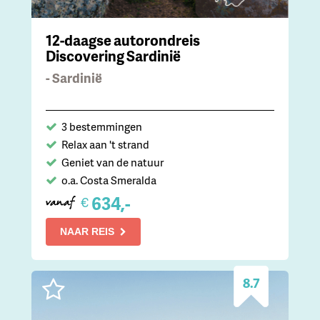
12-daagse autorondreis
Discovering Sardinië
- Sardinië
3 bestemmingen
Relax aan 't strand
Geniet van de natuur
o.a. Costa Smeralda
634,-
€
vanaf
NAAR REIS
8.7