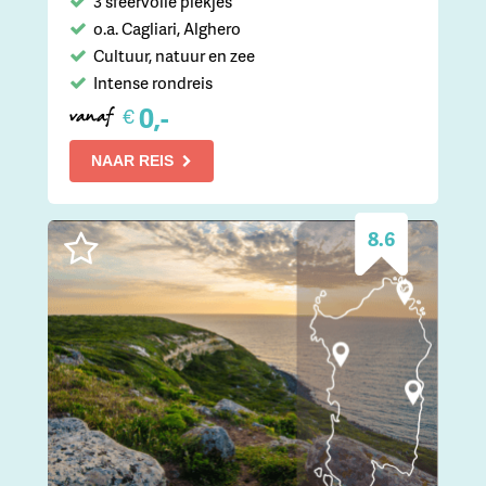
3 sfeervolle plekjes
o.a. Cagliari, Alghero
Cultuur, natuur en zee
Intense rondreis
0,-
€
vanaf
NAAR REIS
8.6