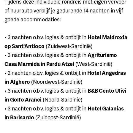
Tijdens deze individuele rondreis met eigen vervoer
of huurauto verblijf je gedurende 14 nachten in vijf
goede accommodaties:
• 3 nachten o.b.v. logies & ontbijt in
Hotel Maldroxia
op Sant'Antioco
(Zuidwest-Sardinië)
• 3 nachten o.b.v. logies & ontbijt in
Agriturismo
Casa Marmida in Pardu Atzei
(West-Sardinië)
• 2 nachten o.b.v. logies & ontbijt in
Hotel Angedras
in Alghero
(Noordwest-Sardinië)
• 3 nachten o.b.v. logies & ontbijt in
B&B Cento Ulivi
in Golfo Aranci
(Noord-Sardinië)
• 3 nachten o.b.v. logies & ontbijt in
Hotel Galanias
in Barisardo
(Zuidoost-Sardinië)