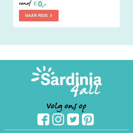
0,-
€
vanaf
NAAR REIS
Volg ons op