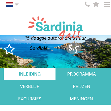
15-daagse autorondreis Puur
8.5
Sardinië
INLEIDING
PROGRAMMA
VERBLIJF
PRIJZEN
EXCURSIES
MENINGEN