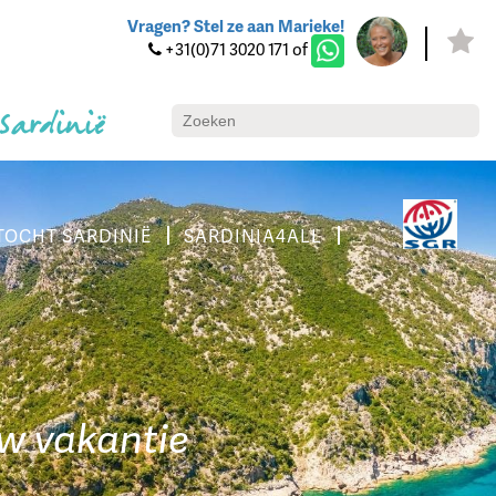
Vragen? Stel ze aan Marieke!
+31(0)71 3020 171 of
 Sardinië
TOCHT SARDINIË
SARDINIA4ALL
uw vakantie