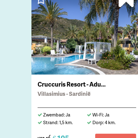
Cruccuris Resort - Adu...
Villasimius - Sardinië
Zwembad: Ja
Wi-Fi: Ja
Strand: 1,5 km.
Dorp: 4 km.
€
vanaf