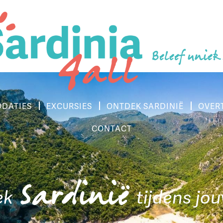
Beleef uniek
DATIES
EXCURSIES
ONTDEK SARDINIË
OVER
CONTACT
Sardinië
ek
tijdens jo