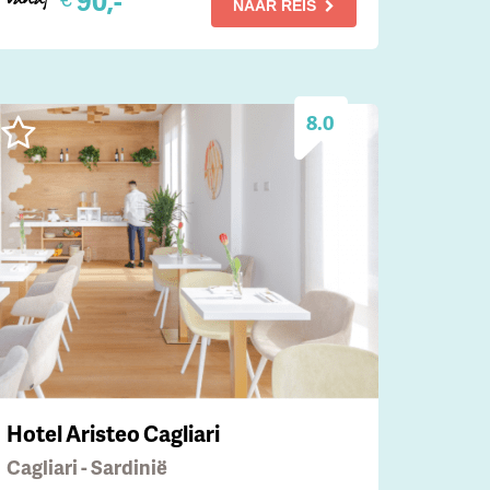
90,-
NAAR REIS
8.0
Hotel Aristeo Cagliari
Cagliari - Sardinië