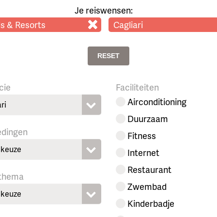
Je reiswensen:
s & Resorts
Cagliari
RESET
cie
Faciliteiten
Airconditioning
ri
Duurzaam
edingen
Fitness
keuze
Internet
Restaurant
 thema
Zwembad
keuze
Kinderbadje