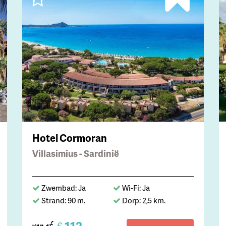
Hotel Cormoran
Villasimius - Sardinië
Zwembad: Ja
Wi-Fi: Ja
Strand: 90 m.
Dorp: 2,5 km.
€
vanaf