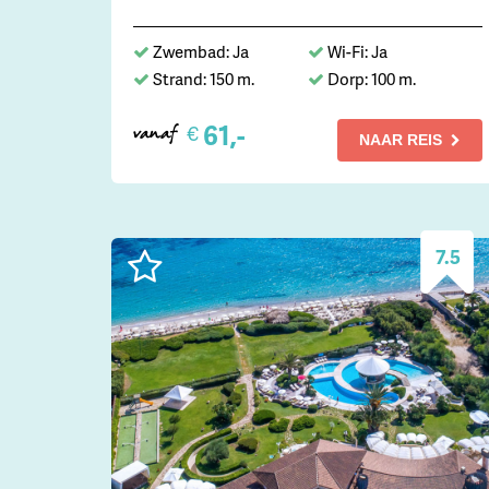
Zwembad: Ja
Wi-Fi: Ja
Strand: 150 m.
Dorp: 100 m.
61,-
€
vanaf
NAAR REIS
7.5