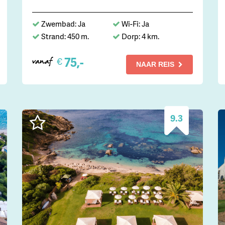
Zwembad: Ja
Wi-Fi: Ja
Strand: 450 m.
Dorp: 4 km.
75,-
€
vanaf
NAAR REIS
9.3