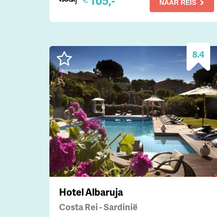
105,-
NAAR REIS
8.4
Hotel Albaruja
Costa Rei - Sardinië