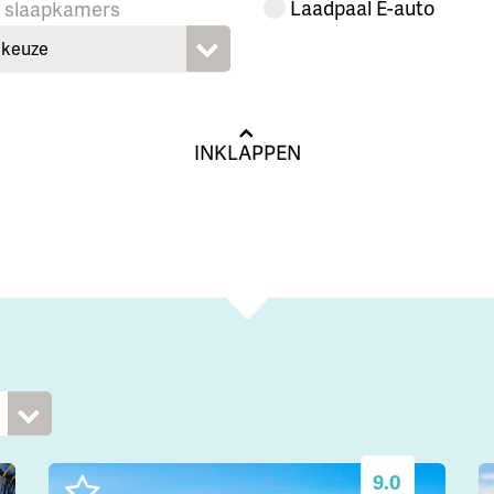
Laadpaal E-auto
l slaapkamers
keuze
INKLAPPEN
9.0