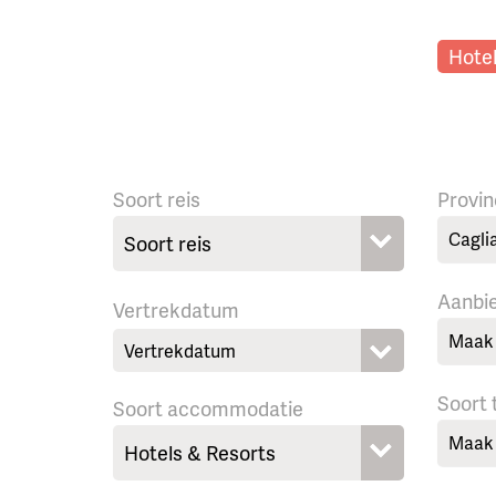
Hotel
Soort reis
Provin
Caglia
Aanbi
Vertrekdatum
Maak 
Soort
Soort accommodatie
Maak 