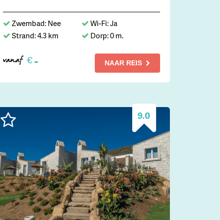
Zwembad: Nee
Wi-Fi: Ja
Strand: 4.3 km
Dorp: 0 m.
-
€
vanaf
NAAR REIS
9.0