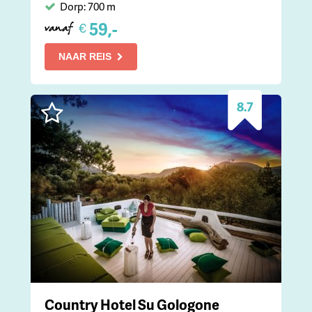
Dorp: 700 m
59,-
€
vanaf
NAAR REIS
8.7
Country Hotel Su Gologone