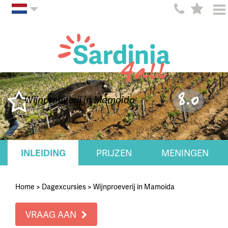
8.0
Wijnproeverij in Mamoida
INLEIDING
PRIJZEN
MENINGEN
Home
>
Dagexcursies
>
Wijnproeverij in Mamoida
VRAAG AAN