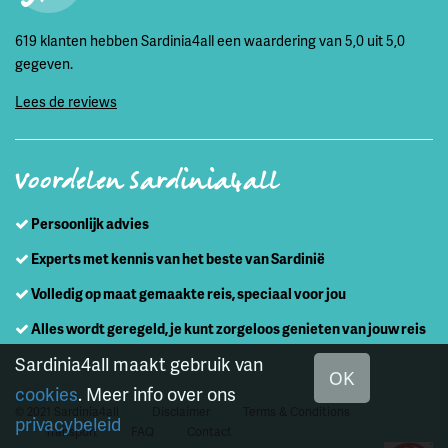
619 klanten hebben Sardinia4all een waardering van 5,0 uit 5,0
gegeven.
Lees de reviews
Voordelen Sardinia4all
Persoonlijk advies
Experts met kennis van het beste van Sardinië
Volledig op maat gemaakte reis, speciaal voor jou
Alles wordt geregeld, je kunt zorgeloos genieten van jouw reis
Sardinia4all maakt gebruik van
OK
cookies
. Meer info over ons
© 2021 Sardinia4all
Disclaimer
Terms & Conditions
privacybeleid
Transport
FAQ
Contact