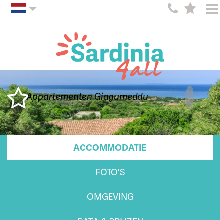
Appartementen Giagumeddu
ACCOMMODATIE
FOTO'S
OMGEVING