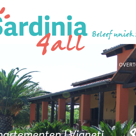
Beleef uniek
DATIES
EXCURSIES
ONTDEK SARDINIË
OVERT
CONTACT
artementen I Vigneti