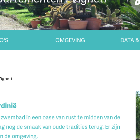
O'S
OMGEVING
DATA &
igneti
rdinië
et zwembad in een oase van rust te midden van de
g nog de smaak van oude tradities terug. Er zijn
n de omgeving.