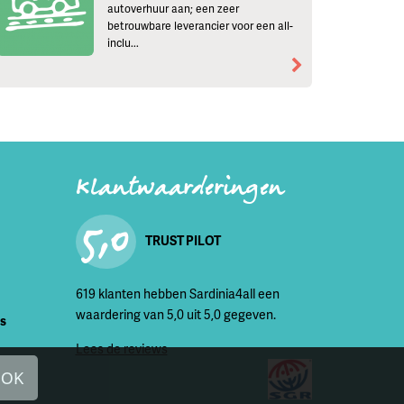
autoverhuur aan; een zeer
betrouwbare leverancier voor een all-
inclu...
Klantwaarderingen
5,0
TRUST PILOT
619 klanten hebben Sardinia4all een
waardering van 5,0 uit 5,0 gegeven.
is
Lees de reviews
OK