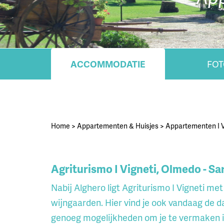
ACCOMMODATIE
FOT
Home
>
Appartementen & Huisjes
>
Appartementen I V
Agriturismo I Vigneti, Olmedo - Sa
Nabij Alghero ligt Agriturismo I Vigneti m
wijngaarden. Hier vind je ook vandaag de da
genoeg mogelijkheden om je te vermaken i