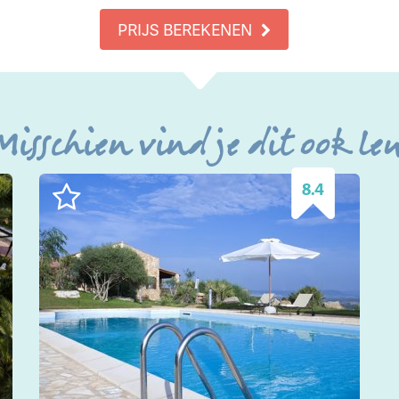
PRIJS BEREKENEN
Misschien vind je dit ook le
8.4