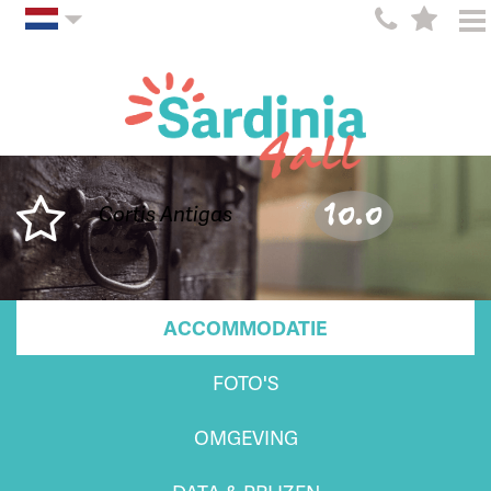
10.0
Cortis Antigas
ACCOMMODATIE
FOTO'S
OMGEVING