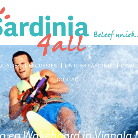
Beleef uniek
DATIES
EXCURSIES
ONTDEK SARDINIË
OVERT
CONTACT
n en Wakeboard in Vignola