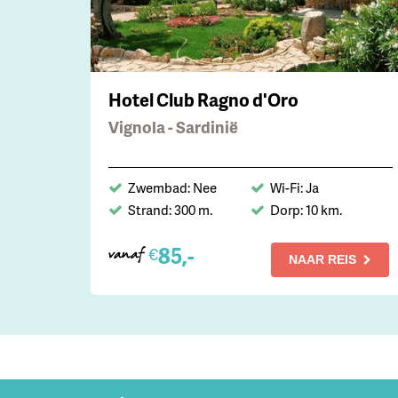
Hotel Club Ragno d'Oro
Vignola - Sardinië
Zwembad: Nee
Wi-Fi: Ja
Strand: 300 m.
Dorp: 10 km.
85,-
€
vanaf
NAAR REIS