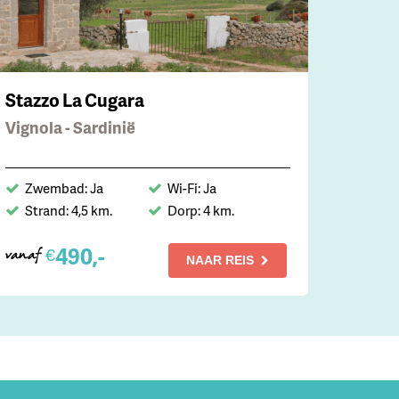
Stazzo La Cugara
Vignola - Sardinië
Zwembad: Ja
Wi-Fi: Ja
Strand: 4,5 km.
Dorp: 4 km.
490,-
€
vanaf
NAAR REIS