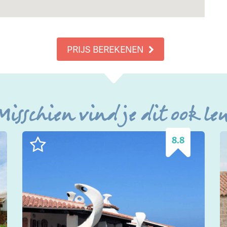
PRIJS BEREKENEN
Misschien vind je dit ook le
8.8