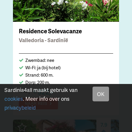
Residence Solevacanze
Valledoria - Sardinië
Zwembad: nee
Wi-Fi: ja (bij hotel)
Strand: 600 m.
Dorp: 200 m.
Sardinia4all maakt gebruik van
322,-
€
vanaf
OK
cookies
. Meer info over ons
NAAR REIS
privacybeleid
7.9