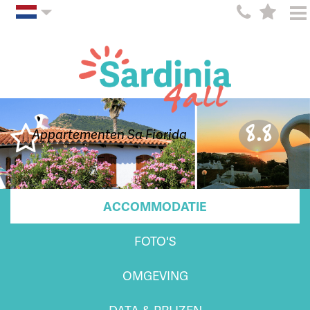
8.8
Appartementen Sa Fiorida
ACCOMMODATIE
FOTO'S
OMGEVING
DATA & PRIJZEN