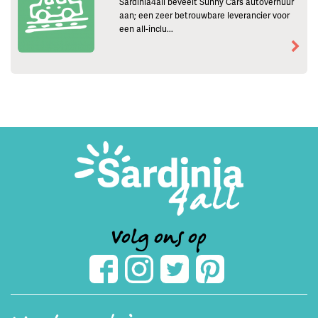
Sardinia4all beveelt Sunny Cars autoverhuur
aan; een zeer betrouwbare leverancier voor
een all-inclu...
Volg ons op