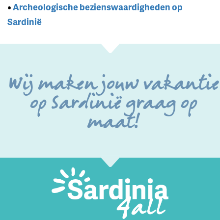
•
Archeologische bezienswaardigheden op
Sardinië
Wij maken jouw vakantie
op Sardinië graag op
maat!