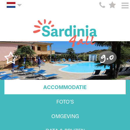
9.0
Residence Corte dei Venti
ACCOMMODATIE
FOTO'S
OMGEVING