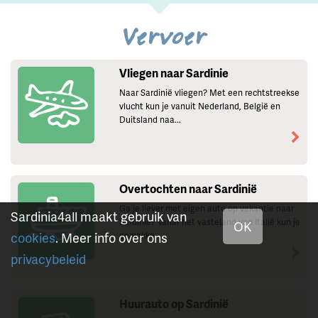
Vervoer
Vliegen naar Sardinie
Naar Sardinië vliegen? Met een rechtstreekse
vlucht kun je vanuit Nederland, België en
Duitsland naa...
Overtochten naar Sardinië
Ga je liever met eigen auto op vakantie naar
Sardinia4all maakt gebruik van
Sardinië? Vanaf het vasteland van Italië kun je
OK
cookies
. Meer info over ons
gemakke...
privacybeleid
Huurauto op Sardinië