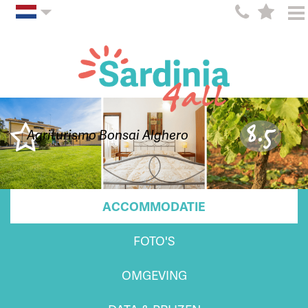
8.5
Agriturismo Bonsai Alghero
ACCOMMODATIE
FOTO'S
OMGEVING