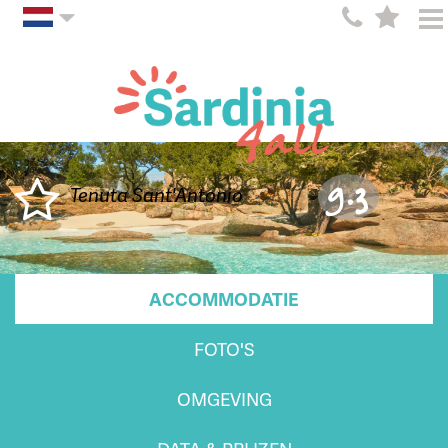
9.3
Tenuta Sant'Antonio
ACCOMMODATIE
FOTO'S
OMGEVING