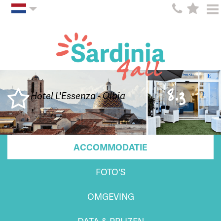
8.3
Hotel L'Essenza - Olbia
ACCOMMODATIE
FOTO'S
OMGEVING
DATA & PRIJZEN