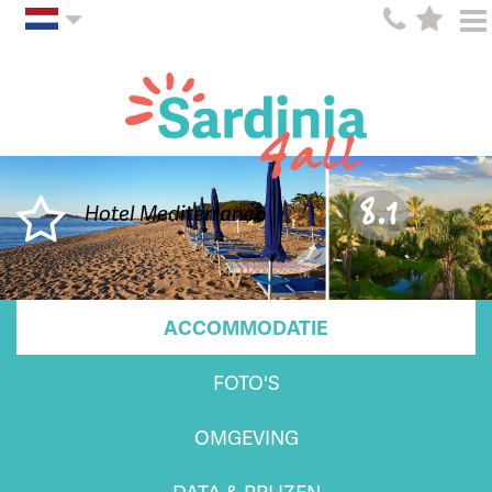
8.1
Hotel Mediterraneo
ACCOMMODATIE
FOTO'S
OMGEVING
DATA & PRIJZEN