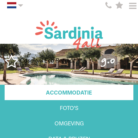
9.0
Cascioni Eco Retreat
ACCOMMODATIE
FOTO'S
OMGEVING