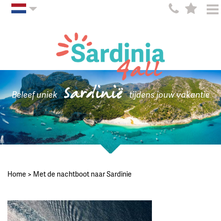
Sardinië
Beleef uniek
tijdens jouw vakantie
Home
>
Met de nachtboot naar Sardinie