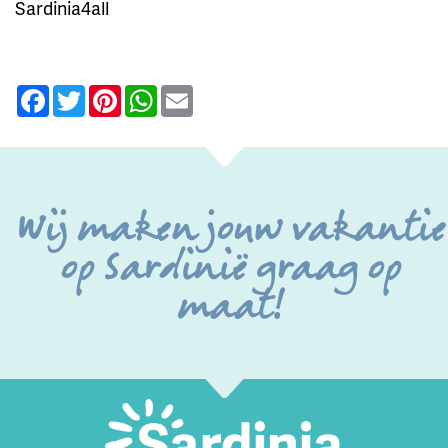
Sardinia4all
Facebook
Twitter
Pinterest
WhatsApp
Email
Wij maken jouw vakantie
op Sardinië graag op
maat!