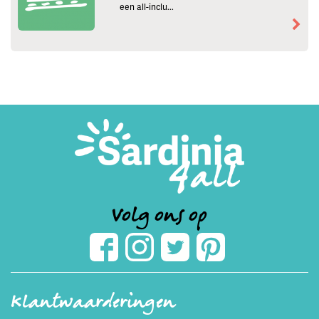
een all-inclu...
Volg ons op
Klantwaarderingen