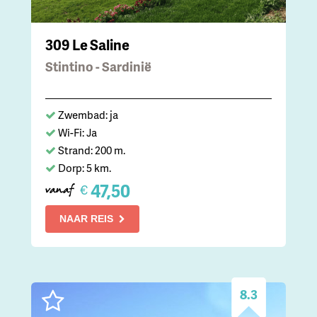
309 Le Saline
Stintino - Sardinië
Zwembad: ja
Wi-Fi: Ja
Strand: 200 m.
Dorp: 5 km.
47,50
€
vanaf
NAAR REIS
8.3