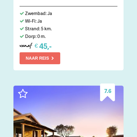
Zwembad: Ja
Wi-Fi: Ja
Strand: 5 km.
Dorp: 0 m.
45,-
€
vanaf
NAAR REIS
7.6