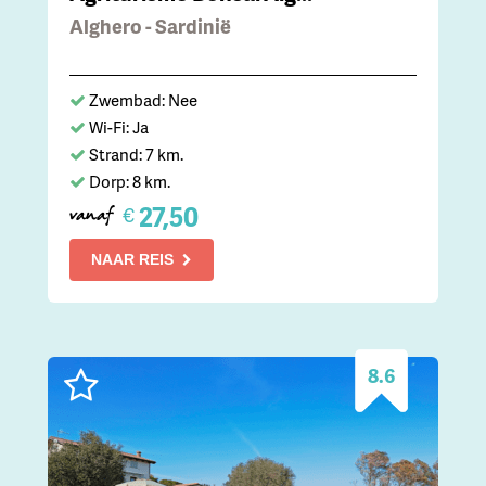
Alghero - Sardinië
Zwembad: Nee
Wi-Fi: Ja
Strand: 7 km.
Dorp: 8 km.
27,50
€
vanaf
NAAR REIS
8.6