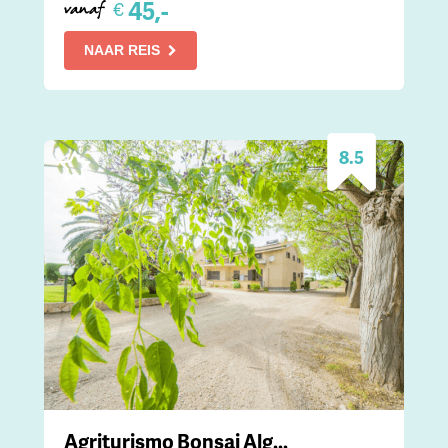
45,-
€
vanaf
NAAR REIS
8.5
Agriturismo Bonsai Alg...