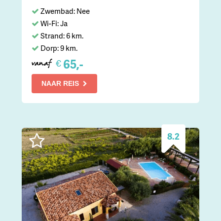
Zwembad: Nee
Wi-Fi: Ja
Strand: 6 km.
Dorp: 9 km.
65,-
€
vanaf
NAAR REIS
8.2