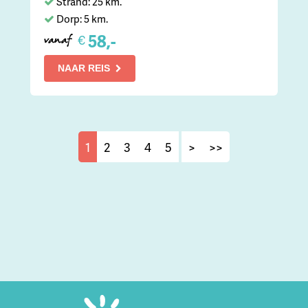
Strand: 25 km.
Dorp: 5 km.
58,-
€
vanaf
NAAR REIS
1
2
3
4
5
>
>>