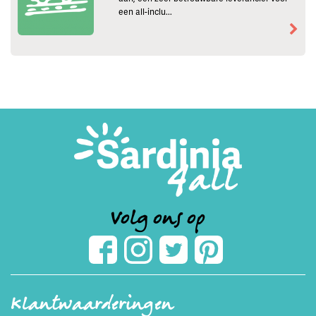
een all-inclu...
Volg ons op
Klantwaarderingen