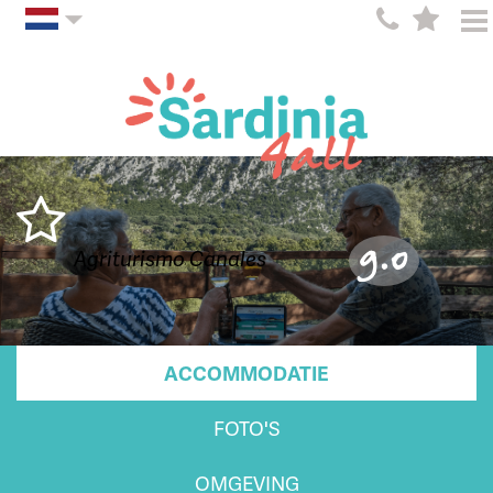
9.0
Agriturismo Canales
ACCOMMODATIE
FOTO'S
OMGEVING