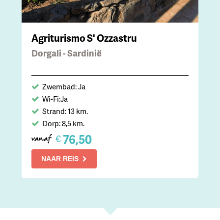
Agriturismo S' Ozzastru
Dorgali - Sardinië
Zwembad: Ja
Wi-Fi:Ja
Strand: 13 km.
Dorp: 8,5 km.
76,50
€
vanaf
NAAR REIS