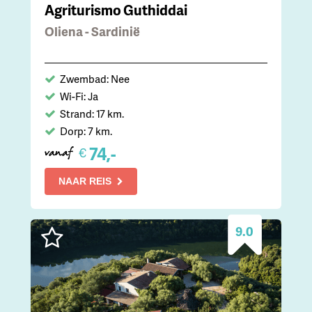
Agriturismo Guthiddai
Oliena - Sardinië
Zwembad: Nee
Wi-Fi: Ja
Strand: 17 km.
Dorp: 7 km.
74,-
€
vanaf
NAAR REIS
9.0