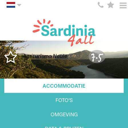
7.5
Agriturismo Neule
ACCOMMODATIE
FOTO'S
OMGEVING