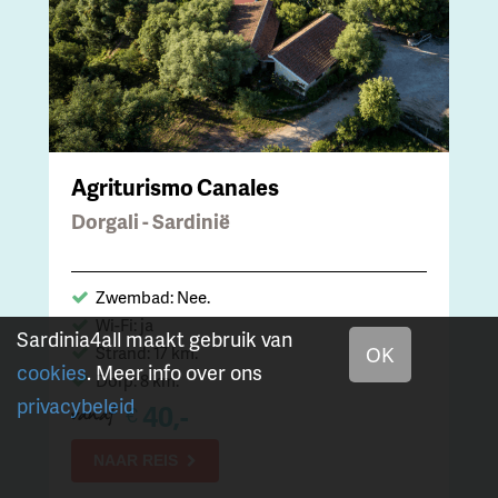
Agriturismo Canales
Dorgali - Sardinië
Zwembad: Nee.
Wi-Fi: ja
Sardinia4all maakt gebruik van
Strand: 17 km.
OK
cookies
. Meer info over ons
Dorp: 8 km.
privacybeleid
40,-
€
vanaf
NAAR REIS