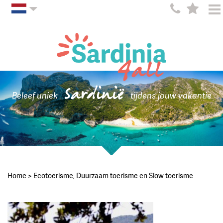
Sardinië
Beleef uniek
tijdens jouw vakantie
Home
>
Ecotoerisme, Duurzaam toerisme en Slow toerisme