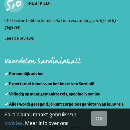
5,0
TRUST PILOT
619 klanten hebben Sardinia4all een waardering van 5,0 uit 5,0
gegeven.
Lees de reviews
Voordelen Sardinia4all
Persoonlijk advies
Experts met kennis van het beste van Sardinië
Volledig op maat gemaakte reis, speciaal voor jou
Alles wordt geregeld, je kunt zorgeloos genieten van jouw reis
Sardinia4all maakt gebruik van
OK
cookies
. Meer info over ons
© 2021 Sardinia4all
Disclaimer
Terms & Conditions