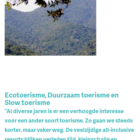
Ecotoerisme, Duurzaam toerisme en
Slow toerisme
“Al diverse jaren is er een verhoogde interesse
voor een ander soort toerisme. Zo gaan we steeds
korter, maar vaker weg. De veelzijdige all-inclusive
resorts blijken verleden tijd, kleinschalig en