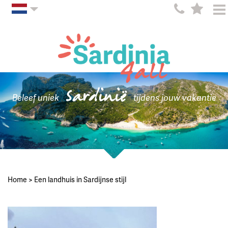
Sardinië
Beleef uniek
tijdens jouw vakantie
Home
>
Een landhuis in Sardijnse stijl