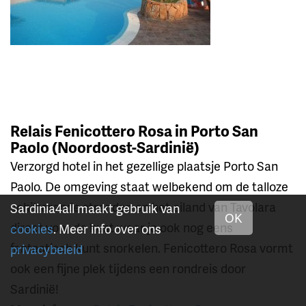
Relais Fenicottero Rosa in Porto San
Paolo (Noordoost-Sardinië)
Verzorgd hotel in het gezellige plaatsje Porto San
Paolo. De omgeving staat welbekend om de talloze
schitterende stranden en het eiland van Tavolara
Sardinia4all maakt gebruik van
OK
direct voor de kust waar je ook nog eens
cookies
. Meer info over ons
fantastisch kunt snorkelen. Fenicottero Rosa vormt
privacybeleid
ook een fijne plek tijdens een rondreis door
Sardinië!