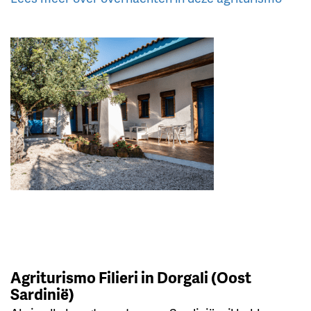
Agriturismo Filieri in Dorgali (Oost
Sardinië)