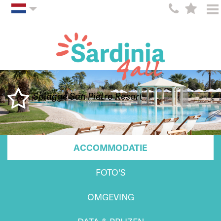
Spiagge San Pietro Resort
ACCOMMODATIE
FOTO'S
OMGEVING