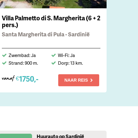
Villa Palmetto di S. Margherita (6 + 2
pers.)
Santa Margherita di Pula - Sardinië
Zwembad: Ja
Wi-Fi: Ja
Strand: 900 m.
Dorp: 13 km.
1750,-
€
vanaf
NAAR REIS
Huurauto op Sardinië