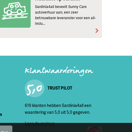
Sardinia4all beveelt Sunny Cars
autoverhuur aan; een zeer
betrouwbare leverancier voor een all-
inclu...
Klantwaarderingen
5,0
TRUST PILOT
619 klanten hebben Sardinia4all een
waardering van 5,0 uit 5,0 gegeven.
is
Lees de reviews