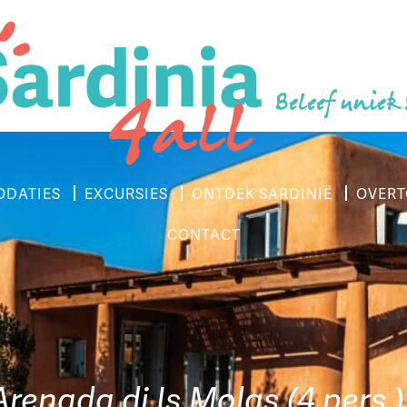
Beleef uniek
DATIES
EXCURSIES
ONTDEK SARDINIË
OVERT
CONTACT
 Arenada di Is Molas (4 pers.)