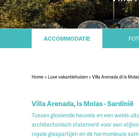
ACCOMMODATIE
FOT
Home
>
Luxe vakantiehuizen
>
Villa Arenada di Is Molas
Villa Arenada, Is Molas - Sardinië
Tussen glooiende heuvels en een weids uitz
architectonisch statement voor een stijlvol v
royale glaspartijen en de harmonieuze sam