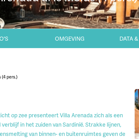
O'S
OMGEVING
DATA &
 (4 pers.)
icht op zee presenteert Villa Arenada zich als een
erblijf in het zuiden van Sardinië. Strakke lijnen,
ensmelting van binnen- en buitenruimtes geven de