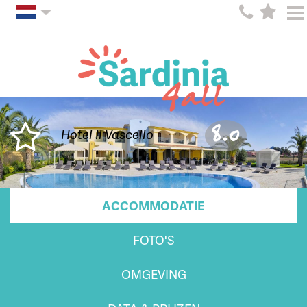
8.0
Hotel Il Vascello
ACCOMMODATIE
FOTO'S
OMGEVING