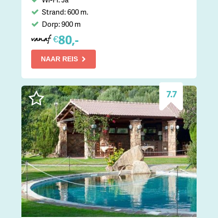
Strand: 600 m.
Dorp: 900 m
80,-
€
vanaf
NAAR REIS
7.7