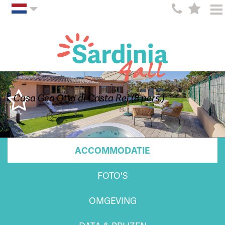
Casa Gea Otto di Costa Rei (8 pers.)
ACCOMMODATIE
FOTO'S
OMGEVING