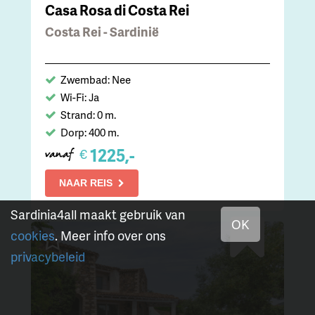
Casa Rosa di Costa Rei
Costa Rei - Sardinië
Zwembad: Nee
Wi-Fi: Ja
Strand: 0 m.
Dorp: 400 m.
1225,-
€
vanaf
NAAR REIS
Sardinia4all maakt gebruik van
OK
cookies
. Meer info over ons
privacybeleid