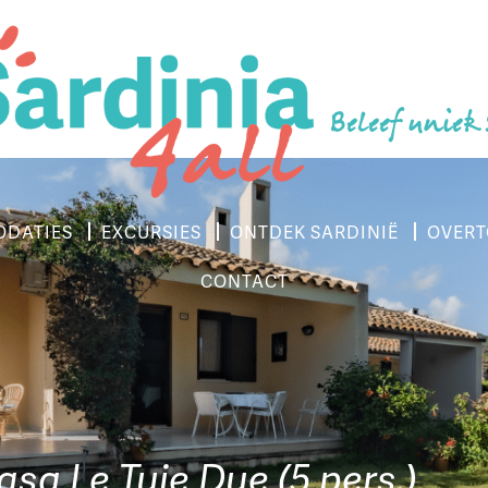
Beleef uniek
DATIES
EXCURSIES
ONTDEK SARDINIË
OVERT
CONTACT
asa Le Tuie Due (5 pers.)