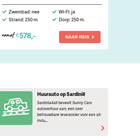
Zwembad: nee
Wi-Fi: ja
Strand: 250 m.
Dorp: 250 m.
578,-
€
vanaf
NAAR REIS
Huurauto op Sardinië
Sardinia4all beveelt Sunny Cars
autoverhuur aan; een zeer
betrouwbare leverancier voor een all-
inclu...