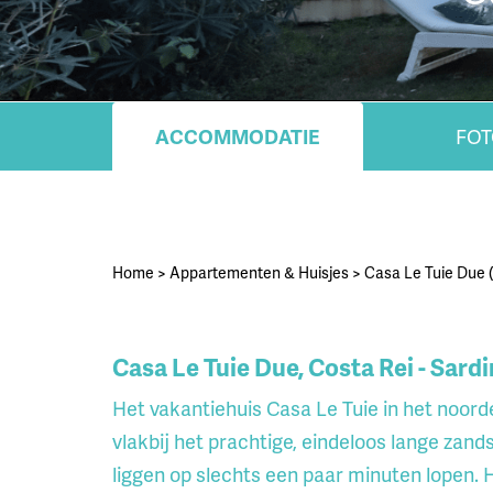
ACCOMMODATIE
FOT
Home
>
Appartementen & Huisjes
>
Casa Le Tuie Due (
Casa Le Tuie Due, Costa Rei - Sardi
Het vakantiehuis Casa Le Tuie in het noorde
vlakbij het prachtige, eindeloos lange zan
liggen op slechts een paar minuten lopen.