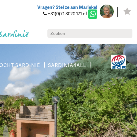
Vragen? Stel ze aan Marieke!
+31(0)71 3020 171 of
 Sardinië
OCHT SARDINIË
SARDINIA4ALL