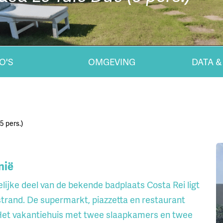
O'S
OMGEVING
DATA &
5 pers.)
nië
lijke deel van de bekende badplaats Costa Rei ligt
dstrand. De supermarkt, piazzetta en restaurant
 Het vakantiehuis met twee slaapkamers en twee